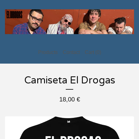
Products
Contact
Cart (
0
)
Camiseta El Drogas
18,00
€