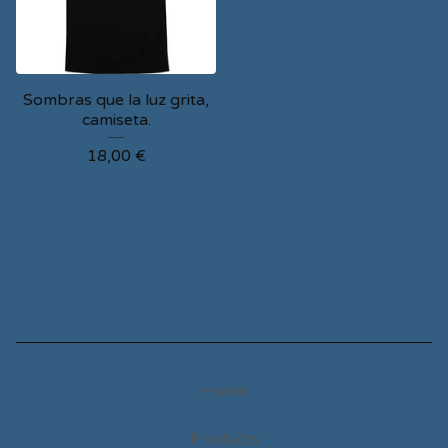
Sombras que la luz grita,
camiseta.
18,00
€
Home
Products