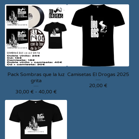
Pack Sombras que la luz
Camisetas El Drogas 2025
grita
20,00
€
30,00
€
-
40,00
€