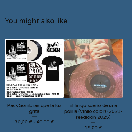
You might also like
Pack Sombras que la luz
El largo sueño de una
grita
polilla (Vinilo color) (2021-
reedición 2025)
30,00
€
-
40,00
€
18,00
€