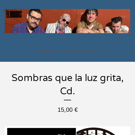
Products
Contact
Cart (
0
)
Sombras que la luz grita,
Cd.
15,00
€